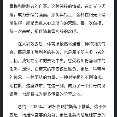
喜悦和胜利者的自豪。这种纯粹的情感，在灯光下闪
耀，成为永恒的画面。颁奖典礼上，金杯在阳光下熠
熠生辉，那是无数人心之所向的荣耀。每一次触摸，
每一次高举，都伴随着雷鸣般的欢呼。
在人群散去后，体育场依然弥漫着一种特别的气
息，那是属于胜利者的芬芳，也是属于所有参与者的
回忆。我站在空旷的赛场中央，感受着那份静谧中的
澎湃。足球，它带来的不仅仅是胜负，更是一种精神
的传承，一种团结的力量，一种对梦想的不懈追求。
达拉斯，这座城市，在这一刻，成为了一个传奇的见
证者，也即将成为更多传奇的孕育之地。
总结：2026年世界杯在达拉斯落下帷幕，这不仅
仅是一场足球盛宴的落幕，更是北美大陆足球梦想的