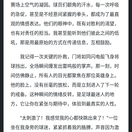
赛场上空气的凝固。球员们额角的汗水，每一次呼吸
的急促，甚至是不经意间紧握的拳头，都成为了最直
观的情感表达。他们的眼神中，既有对胜利的渴望，
也有对责任的担当。我甚至能听到他们彼此之间的低
吼，那是用最原始的方式在传递信息，互相鼓励。
我记得一次关键的扑救，门将如同闪电般飞身将
球挡出，全场瞬间爆发出雷鸣般的掌声。那一刻，时
间仿佛静止，所有人的目光都聚焦在那位英雄身上。
他的脸上，没有丝毫的放松，而是立刻进入了下一轮
的戒备。这种瞬间的情绪反转，是足球最迷人的地
方，它让你在紧张与期待中，体验到最真实的人性。
“太刺激了！我感觉我的心都快跳出来了！”一位
坐在我身旁的球迷，紧紧抓着我的胳膊，声音因为激