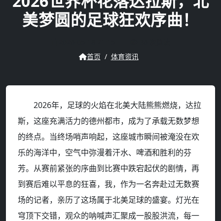
2026世界杯花落达拉斯，北
美梦圆的足球狂欢序曲！
2026-05-18 21:15
36 次阅读
首页
/
体育资讯
2026年，足球的火焰在北美大陆熊熊燃烧，达拉
斯，这座充满活力的德州都市，成为了承载无数梦想
的终点。当终场哨声响起，这座城市瞬间被淹没在欢
乐的海洋中，空气中弥漫着汗水、啤酒和胜利的芬
芳。从赛前紧张的序曲到比赛中跌宕起伏的剧情，再
到赛后难以平息的狂喜，我，作为一名奔赴过无数赛
场的记者，亲历了这场属于北美足球的盛宴。灯光在
穹顶下交错，观众的呐喊声汇聚成一股股洪流，每一